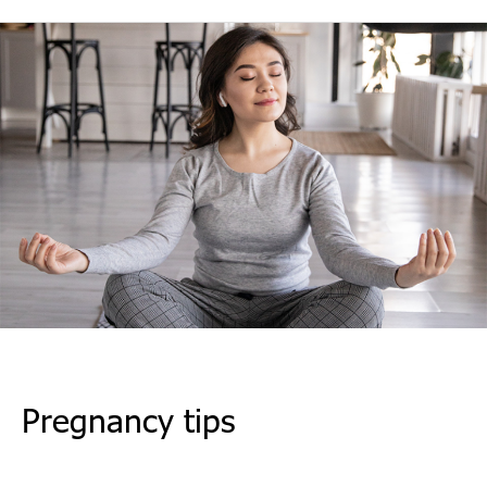
Pregnancy tips
Leave a Comment
/
Maecenas
/ By
LAdmin