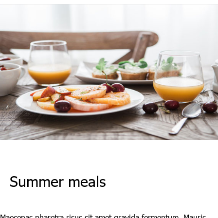
Summer meals
Leave a Comment
/
Maecenas
/ By
LAdmin
Maecenas pharetra risus sit amet gravida fermentum. Mauris